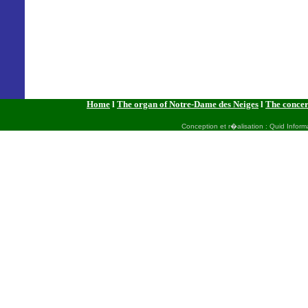
Home
l
The organ of Notre-Dame des Neiges
l
The concer
Conception et r�alisation : Quid Inform