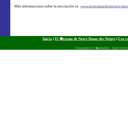
Más informaciones sobre la asociación en :
www.notredamedesneiges-alped
Inicio
l
El �rgano de Notre-Dame des Neiges
l
Los c
Conception et r�alisation : Quid Inform