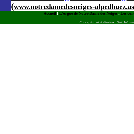
(
www.notredamedesneiges-alpedhuez.as
Accueil
l
L'orgue de Notre-Dame des Neiges
l
Les con
Conception et réalisation : Quid Inform